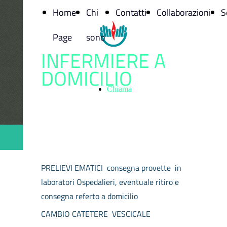
Home
Chi
Contatti
Collaborazioni
S
Page
sono
INFERMIERE A
DOMICILIO
Chiama
PRELIEVI EMATICI consegna provette in
laboratori Ospedalieri, eventuale ritiro e
consegna referto a domicilio
CAMBIO CATETERE VESCICALE